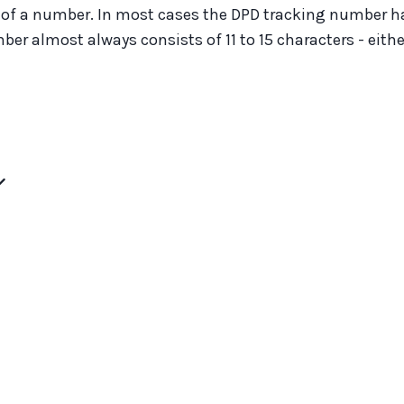
f a number. In most cases the DPD tracking number has 12
ber almost always consists of 11 to 15 characters - eith